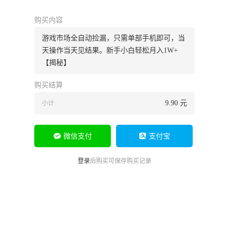
购买内容
游戏市场全自动捡漏，只需单部手机即可，当
天操作当天见结果。新手小白轻松月入1W+
【揭秘】
购买结算
9.90 元
小计
微信支付
支付宝
登录
后购买可保存购买记录