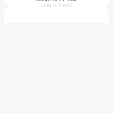
支付倒计时：
04分55秒