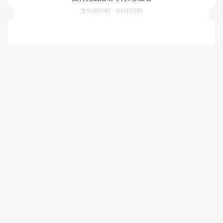
支付倒计时：
04分55秒