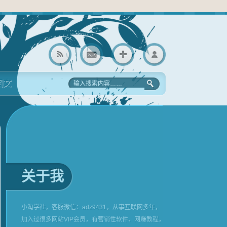
图文
关于我
小淘学社，客服微信：adz9431，从事互联网多年，
加入过很多网站VIP会员，有营销性软件、网赚教程，