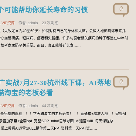
0
个可能帮助你延长寿命的习惯
:
VIP资源
作者: admin
23 次浏览
（大致定义为40至60岁）如何对待自己的身体和大脑，会极大地影响你未来几
括心血管疾病、糖尿病、癌症和失智症，许多与衰老相关疾病的种子都是在中年时
开始考虑预防至关重要。而且，真正能够延长寿……
0
实战7月27-30杭州线下课，AI落地
猫淘宝的老板必看
:
VIP资源
作者: admin
44 次浏览
宝最完整的课程！！！学天猫淘宝的老板必看！！！直通车+精准人群！！完整AI
加字幕+全套ppt+完整SOP+mind思维导图+AI运营skill+每天课程总
上黄昏AI运营SKILL播件第二天PPT资料第一天PPT资……