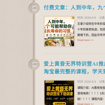
付费文章：人到中年，九
时间: 2026-8-6
分类
文章介绍你在中年阶段
十年的衰老轨迹。包
期埋下的，因此尽早
Read more >>
爱上黄昏无界特训营AI推广
淘宝最完整的课程，学天
时间: 2026-8-5
分类
课程介绍：AI落地淘
落地电商！！！！3天录音
结！！！！课程内容：爱
Read more >>