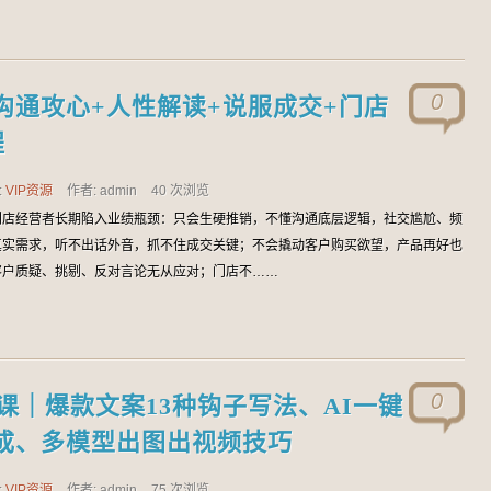
0
沟通攻心+人性解读+说服成交+门店
程
:
VIP资源
作者: admin
40 次浏览
门店经营者长期陷入业绩瓶颈：只会生硬推销，不懂沟通底层逻辑，社交尴尬、频
真实需求，听不出话外音，抓不住成交关键；不会撬动客户购买欲望，产品再好也
客户质疑、挑剔、反对言论无从应对；门店不……
0
课｜爆款文案13种钩子写法、AI一键
成、多模型出图出视频技巧
:
VIP资源
作者: admin
75 次浏览