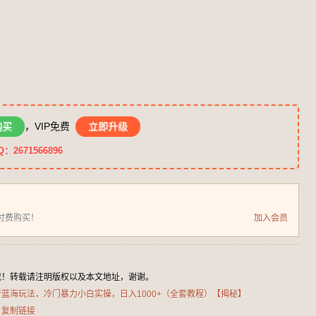
购买
，VIP免费
立即升级
671566896
付费购买！
加入会员
载！转载请注明版权以及本文地址，谢谢。
全新蓝海玩法，冷门暴力小白实操，日入1000+（全套教程）【揭秘】
+
复制链接