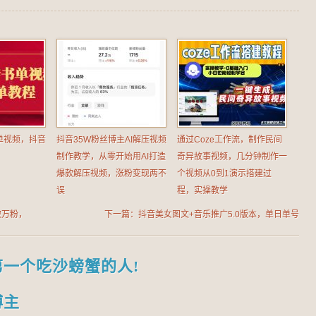
单视频，抖音
抖音35W粉丝博主AI解压视频
通过Coze工作流，制作民间
制作教学，从零开始用AI打造
奇异故事视频，几分钟制作一
爆款解压视频，涨粉变现两不
个视频从0到1演示搭建过
误
程，实操教学
破万粉，
下一篇：抖音美女图文+音乐推广5.0版本，单日单号
500+，0本0粉可矩阵，五分钟一个视频【揭秘】
第一个吃沙螃蟹的人!
博主