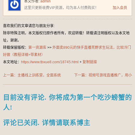
本文作者:
admin
这里只更新收费VIP资源，均为本人付费购买！
加入会员
喜欢我们的文章请您与朋友分享:
除非特殊注明，本文版权归原作者所有，欢迎转载！转载请注明版权以及本文地
址，谢谢。
转载保留版权：
第一资源库
>>
外面卖890元的快手直播荒野求生玩法，比较冷门
好做（教程详细+带素材）
本文地址：
https://www.tbxue8.com/18745.html
+
复制链接
上一篇：主播线上训练营，全面系统‮
下一篇：视频号游戏直播推广，用小
播主‬课，解决‮分百‬之90的主播面‮的
号点进去下载就能日入800+的蓝海
临‬问题
项目【揭秘】
目前没有评论. 你将成为第一个吃沙螃蟹的
人!
评论已关闭. 详情请联系博主