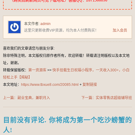
（购买后刷新网页可见下载地址）客服QQ：2671566896
本文作者:
admin
这里只更新收费VIP资源，均为本人付费购买！
加入会员
喜欢我们的文章请您与朋友分享:
除非特殊注明，本文版权归原作者所有，欢迎转载！转载请注明版权以及本文地
址，谢谢。
转载保留版权：
第一资源库
>>
快手挂载生日祝福小程序，一天收入300+，小白
轻松上手【揭秘】
本文地址：
https://www.tbxue8.com/20085.html
+
复制链接
上一篇：副业宝典，兼职月入
下一篇：实体零售店超级辅导班
5000+，闲鱼无货源实操手册【揭
1.0，学习什么是社区生意
秘】
目前没有评论. 你将成为第一个吃沙螃蟹的
人!