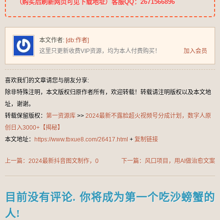
（购买后刷新网页可见下载地址）客服QQ：2671566896
本文作者:
[db:作者]
这里只更新收费VIP资源，均为本人付费购买！
加入会员
喜欢我们的文章请您与朋友分享:
除非特殊注明，本文版权归原作者所有，欢迎转载！转载请注明版权以及本文地
址，谢谢。
转载保留版权：
第一资源库
>>
2024最新不露脸超火视频号分成计划，数字人原
创日入3000+【揭秘】
本文地址：
https://www.tbxue8.com/26417.html
+
复制链接
上一篇：2024最新抖音图文制作，0
下一篇：风口项目，用AI做治愈文案
成本，无脑搬运，一分钟一条作品
插画，粉丝6273，接37张商单，一
【揭秘】
部手机即可操作，轻松日入500+
目前没有评论. 你将成为第一个吃沙螃蟹的
【揭秘】
人!