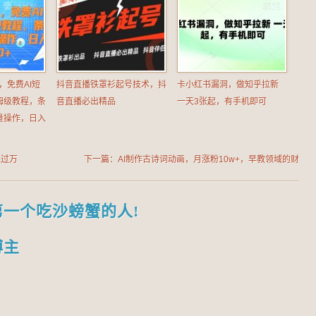
，免费AI短
抖音直播铁罩衫起号技术，抖
卡小红书漏洞，做知乎拉新
姆级教程，条
音直播必出精品
一天3张起，有手机即可
量操作，日入
入过万
下一篇：AI制作古诗词动画，月涨粉10w+，早教领域的财
富机遇，保姆级教程，新手小白可轻松上手【揭秘】
第一个吃沙螃蟹的人!
博主